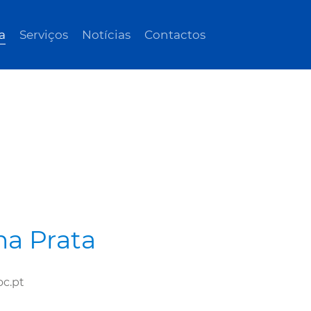
a
Serviços
Notícias
Contactos
a Prata
c.pt