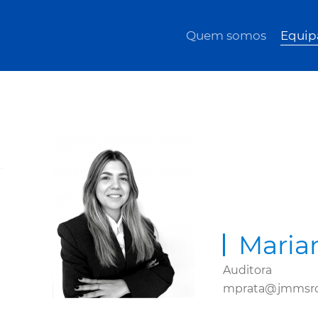
Quem somos
Equip
Marian
Auditora
mprata@jmmsro