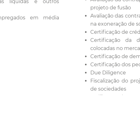
as líquidas e outros
projeto de fusão
Avaliação das contr
mpregados em média
na exoneração de s
Certificação de créd
Certificação da 
colocadas no merca
Certificação de dem
Certificação dos p
Due Diligence
Fiscalização do pro
de sociedades
Verificação das en
aumento de capital
Verificação do valor