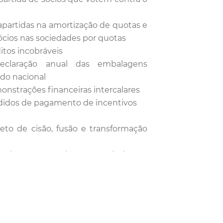
apartidas na amortização de quotas e
ócios nas sociedades por quotas
itos incobráveis
declaração anual das embalagens
do nacional
onstrações financeiras intercalares
edidos de pagamento de incentivos
jeto de cisão, fusão e transformação
tradas em espécie na constituição e
 das sociedades
 dos bens adquiridos a acionistas