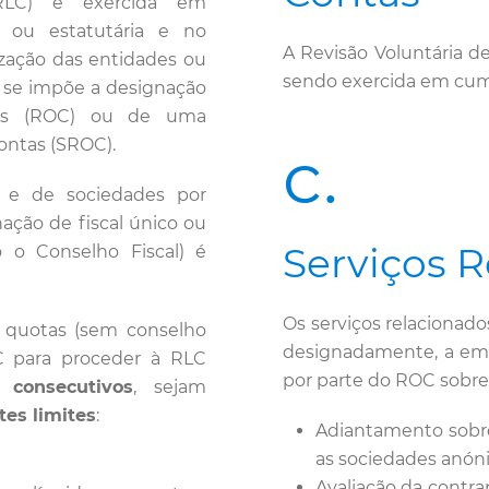
RLC) é exercida em
 ou estatutária e no
A Revisão Voluntária d
zação das entidades ou
sendo exercida em cum
 se impõe a designação
tas (ROC) ou de uma
ontas (SROC).
c.
 e de sociedades por
ação de fiscal único ou
Serviços 
o Conselho Fiscal) é
Os serviços relaciona
r quotas (sem conselho
designadamente, a emis
OC para proceder à RLC
por parte do ROC sobre
 consecutivos
, sejam
tes limites
:
Adiantamento sobre
as sociedades anón
Avaliação da contra