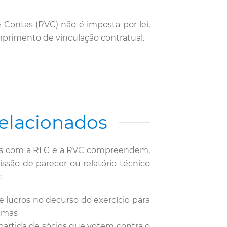
e Contas (RVC) não é imposta por lei,
primento de vinculação contratual.
Relacionados
dos com a RLC e a RVC compreendem,
são de parecer ou relatório técnico
:
 lucros no decurso do exercício para
imas
partida de sócios que votem contra o